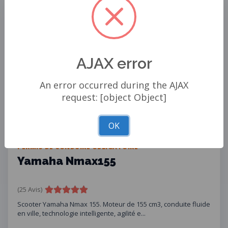
MOST POPULAR
AJAX error
An error occurred during the AJAX
request: [object Object]
OK
PERMIS DE CONDUIRE OBLIGATOIRE
Yamaha Nmax155
(25 Avis)
Scooter Yamaha Nmax 155. Moteur de 155 cm3, conduite fluide
en ville, technologie intelligente, agilité e...