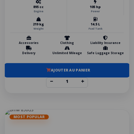
895 cc
105 hp
Engine
Power
219 kg
14.5 L
Weight
Fuel Tank
Accessories
Clothing
Liability Insurance
Delivery
Unlimited Mileage
Safe Luggage Storage
AJOUTER AU PANIER
−
+
MOST POPULAR